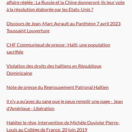
affaire réglée : La Russie et la Chine donneront-ils leur vote
à la résolution élaborée par les Etats-Unis ?
Discours de Jean-Marc Ayrault au Panthéon 7 avril 2023
Toussaint Louverture
CHF Communiqué de presse : Haïti, une population
sacrifiée
Violation des droits des haïtiens en République
Dominicaine
Note de presse du Regroupement Patronal Haïtien
Il n’y a qu’avec du sang que je peux remplir une page - Jean
d'Amérique - Libération
Habiter le rêve, intervention de Michèle Duvivier Pierre-
Louis au Collège de France, 20 juin 2019