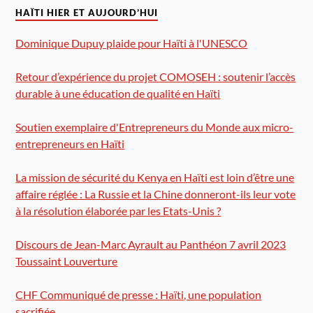
HAÏTI HIER ET AUJOURD’HUI
Dominique Dupuy plaide pour Haïti à l'UNESCO
Retour d’expérience du projet COMOSEH : soutenir l’accès
durable à une éducation de qualité en Haïti
Soutien exemplaire d'Entrepreneurs du Monde aux micro-
entrepreneurs en Haïti
La mission de sécurité du Kenya en Haïti est loin d’être une
affaire réglée : La Russie et la Chine donneront-ils leur vote
à la résolution élaborée par les Etats-Unis ?
Discours de Jean-Marc Ayrault au Panthéon 7 avril 2023
Toussaint Louverture
CHF Communiqué de presse : Haïti, une population
sacrifiée