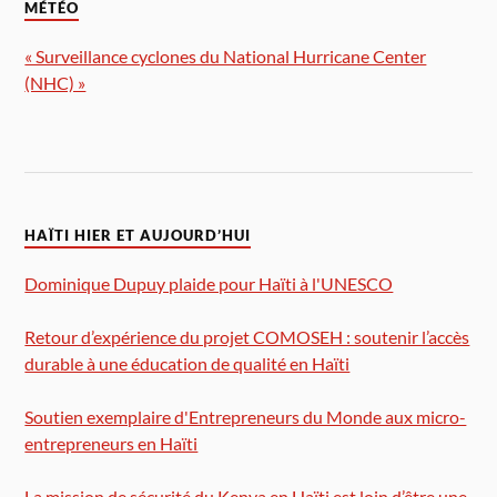
MÉTÉO
« Surveillance cyclones du National Hurricane Center
(NHC) »
HAÏTI HIER ET AUJOURD’HUI
Dominique Dupuy plaide pour Haïti à l'UNESCO
Retour d’expérience du projet COMOSEH : soutenir l’accès
durable à une éducation de qualité en Haïti
Soutien exemplaire d'Entrepreneurs du Monde aux micro-
entrepreneurs en Haïti
La mission de sécurité du Kenya en Haïti est loin d’être une