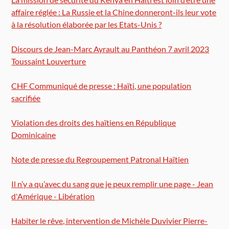
affaire réglée : La Russie et la Chine donneront-ils leur vote
à la résolution élaborée par les Etats-Unis ?
Discours de Jean-Marc Ayrault au Panthéon 7 avril 2023
Toussaint Louverture
CHF Communiqué de presse : Haïti, une population
sacrifiée
Violation des droits des haïtiens en République
Dominicaine
Note de presse du Regroupement Patronal Haïtien
Il n’y a qu’avec du sang que je peux remplir une page - Jean
d'Amérique - Libération
Habiter le rêve, intervention de Michèle Duvivier Pierre-