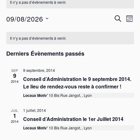
Il n’y a pas d’évènements à venir.
R
N
09/08/2026
R
M
a
e
E
S
O
C
v
C
c
é
I
H
l
Il n’y a pas d’évènements à venir.
i
a
h
S
e
E
g
l
e
c
R
Derniers Évènements passés
a
e
t
r
C
t
i
n
H
c
o
i
9 septembre, 2014
E
SEP
d
h
n
9
o
Conseil d’Administration le 9 septembre 2014.
r
n
e
2014
n
e
Le lieu de rendez-vous reste à confirmer !
i
e
d
z
e
Locaux Motiv'
10 Bis Rue Jangot, , Lyon
t
u
e
n
r
n
v
e
1 juillet, 2014
JUIL
d
a
u
1
d
Conseil d’Administration le 1er Juillet 2014
e
e
a
v
2014
t
É
Locaux Motiv'
10 Bis Rue Jangot, , Lyon
s
i
e
É
v
g
.