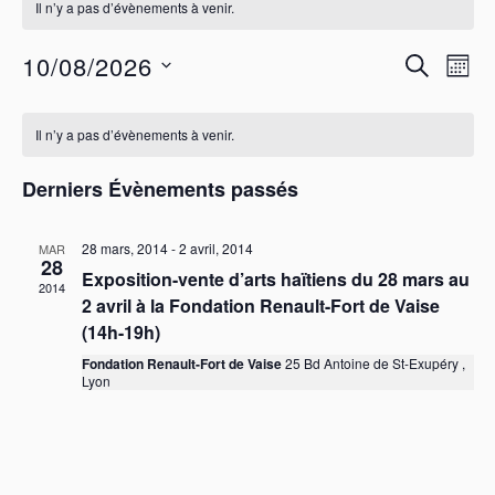
Il n’y a pas d’évènements à venir.
R
N
10/08/2026
R
M
a
e
E
S
O
C
v
C
c
é
I
H
l
Il n’y a pas d’évènements à venir.
i
a
h
S
e
E
g
l
e
c
R
Derniers Évènements passés
a
e
t
r
C
t
i
n
H
c
o
i
28 mars, 2014
-
2 avril, 2014
E
MAR
d
h
n
28
o
Exposition-vente d’arts haïtiens du 28 mars au
r
n
e
2014
n
e
2 avril à la Fondation Renault-Fort de Vaise
i
e
d
z
(14h-19h)
e
t
u
e
Fondation Renault-Fort de Vaise
25 Bd Antoine de St-Exupéry ,
n
r
n
v
Lyon
e
d
a
u
d
e
e
a
v
t
É
s
i
e
É
v
g
.