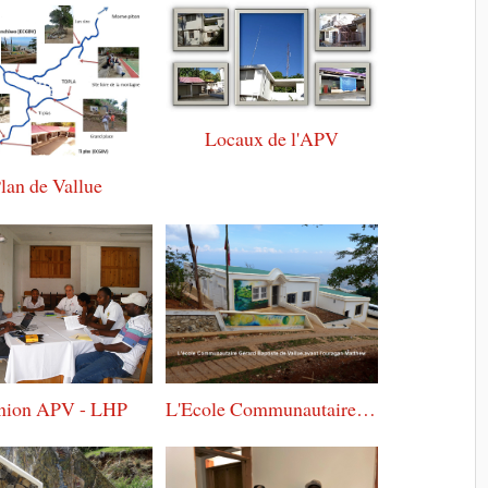
Locaux de l'APV
lan de Vallue
nion APV - LHP
L'Ecole Communautaire Gérard Baptiste de Vallue (ECGBV)