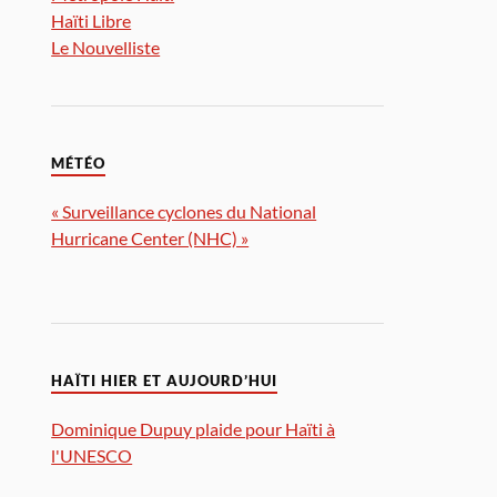
Haïti Libre
Le Nouvelliste
MÉTÉO
« Surveillance cyclones du National
Hurricane Center (NHC) »
HAÏTI HIER ET AUJOURD’HUI
Dominique Dupuy plaide pour Haïti à
l'UNESCO