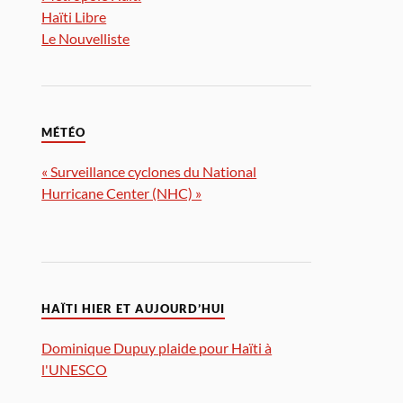
Haïti Libre
Le Nouvelliste
MÉTÉO
« Surveillance cyclones du National
Hurricane Center (NHC) »
HAÏTI HIER ET AUJOURD’HUI
Dominique Dupuy plaide pour Haïti à
l'UNESCO