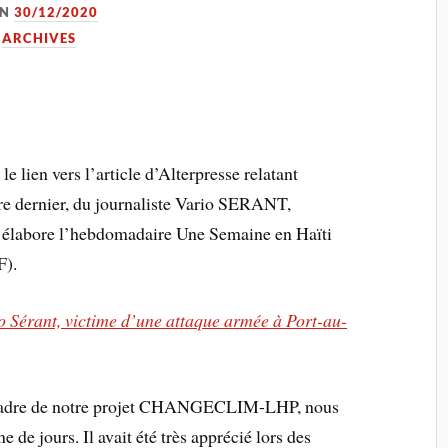
ON
30/12/2020
,
ARCHIVES
lien vers l’article d’Alterpresse relatant
re dernier, du journaliste Vario SERANT,
i élabore l’hebdomadaire Une Semaine en Haïti
F).
io Sérant, victime d’une attaque armée à Port-au-
e cadre de notre projet CHANGECLIM-LHP, nous
e de jours. Il avait été très apprécié lors des