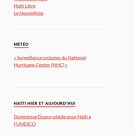
Haïti Libre
Le Nouvelliste
MÉTÉO
« Surveillance cyclones du National
Hurricane Center (NHC) »
HAÏTI HIER ET AUJOURD’HUI
Dominique Dupuy plaide pour Haïti à
l'UNESCO