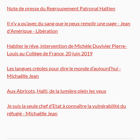
Note de presse du Regroupement Patronal Haïtien
Il n’y a qu’avec du sang que je peux remplir une page - Jean
d'Amérique - Libération
Habiter le rêve, intervention de Michèle Duvivier Pierre-
Louis au Collège de France, 20 juin 2019
Les langues créoles pour dire le monde d’aujourd’hui -
Michaëlle Jean
Aux Abricots, Haïti, de la lumière plein les yeux
Je suis la seule chef d’Etat à connaître la vulnérabilité du
réfugié - Michaëlle Jean