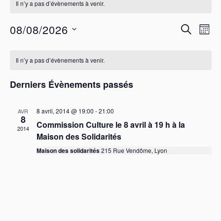
Il n’y a pas d’évènements à venir.
R
N
08/08/2026
R
M
a
e
E
S
O
C
v
C
c
é
I
H
l
Il n’y a pas d’évènements à venir.
i
a
h
S
e
E
g
l
e
c
R
Derniers Évènements passés
a
e
t
r
C
t
i
n
H
c
o
i
8 avril, 2014 @ 19:00
-
21:00
E
AVR
d
h
n
8
o
Commission Culture le 8 avril à 19 h à la
r
n
e
2014
n
e
Maison des Solidarités
i
e
d
z
e
Maison des solidarités
215 Rue Vendôme, Lyon
t
u
e
n
r
n
v
e
d
a
u
d
e
e
a
v
t
É
s
i
e
É
v
g
.