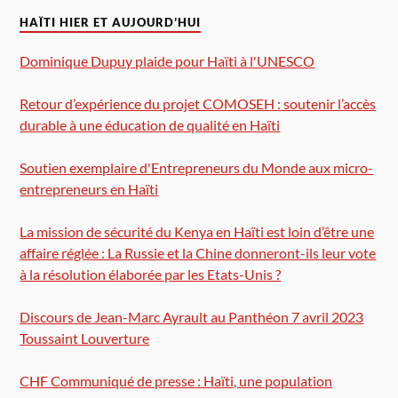
HAÏTI HIER ET AUJOURD’HUI
Dominique Dupuy plaide pour Haïti à l'UNESCO
Retour d’expérience du projet COMOSEH : soutenir l’accès
durable à une éducation de qualité en Haïti
Soutien exemplaire d'Entrepreneurs du Monde aux micro-
entrepreneurs en Haïti
La mission de sécurité du Kenya en Haïti est loin d’être une
affaire réglée : La Russie et la Chine donneront-ils leur vote
à la résolution élaborée par les Etats-Unis ?
Discours de Jean-Marc Ayrault au Panthéon 7 avril 2023
Toussaint Louverture
CHF Communiqué de presse : Haïti, une population