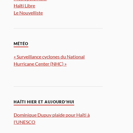
Haïti Libre
Le Nouvelliste
MÉTÉO
« Surveillance cyclones du National
Hurricane Center (NHC) »
HAÏTI HIER ET AUJOURD’HUI
Dominique Dupuy plaide pour Haïti à
l'UNESCO