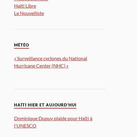
Haïti Libre
Le Nouvelliste
MÉTÉO
« Surveillance cyclones du National
Hurricane Center (NHC) »
HAÏTI HIER ET AUJOURD’HUI
Dominique Dupuy plaide pour Haïti à
l'UNESCO