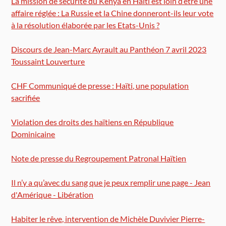
La mission de sécurité du Kenya en Haïti est loin d’être une
affaire réglée : La Russie et la Chine donneront-ils leur vote
à la résolution élaborée par les Etats-Unis ?
Discours de Jean-Marc Ayrault au Panthéon 7 avril 2023
Toussaint Louverture
CHF Communiqué de presse : Haïti, une population
sacrifiée
Violation des droits des haïtiens en République
Dominicaine
Note de presse du Regroupement Patronal Haïtien
Il n’y a qu’avec du sang que je peux remplir une page - Jean
d'Amérique - Libération
Habiter le rêve, intervention de Michèle Duvivier Pierre-