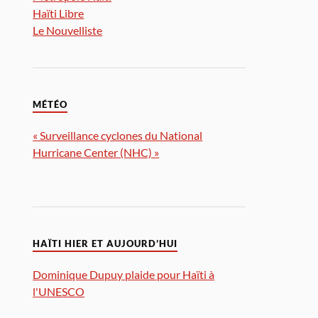
Haïti Libre
Le Nouvelliste
MÉTÉO
« Surveillance cyclones du National
Hurricane Center (NHC) »
HAÏTI HIER ET AUJOURD’HUI
Dominique Dupuy plaide pour Haïti à
l'UNESCO