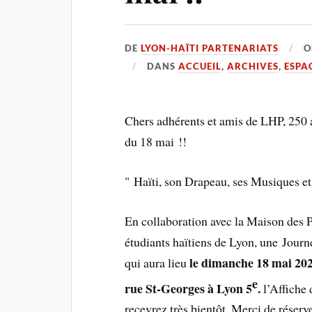
DE
LYON-HAÏTI PARTENARIATS
DANS
ACCUEIL
,
ARCHIVES
,
ESPA
Chers adhérents et amis de LHP, 250 a
du 18 mai !!
" Haïti, son Drapeau, ses Musiques et
En collaboration avec la Maison des P
étudiants haïtiens de Lyon, une Journé
le dimanche 18 mai 2025
qui aura lieu
e
rue St-Georges à Lyon 5
.
l’Affiche 
recevrez très bientôt. Merci de réserv