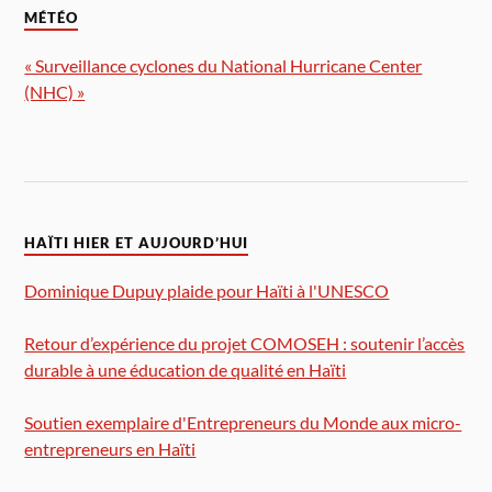
MÉTÉO
« Surveillance cyclones du National Hurricane Center
(NHC) »
HAÏTI HIER ET AUJOURD’HUI
Dominique Dupuy plaide pour Haïti à l'UNESCO
Retour d’expérience du projet COMOSEH : soutenir l’accès
durable à une éducation de qualité en Haïti
Soutien exemplaire d'Entrepreneurs du Monde aux micro-
entrepreneurs en Haïti