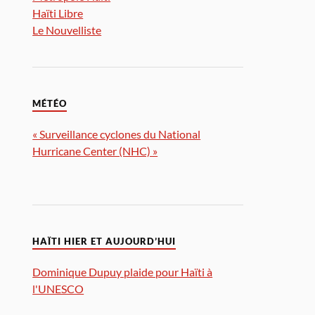
Haïti Libre
Le Nouvelliste
MÉTÉO
« Surveillance cyclones du National
Hurricane Center (NHC) »
HAÏTI HIER ET AUJOURD’HUI
Dominique Dupuy plaide pour Haïti à
l'UNESCO