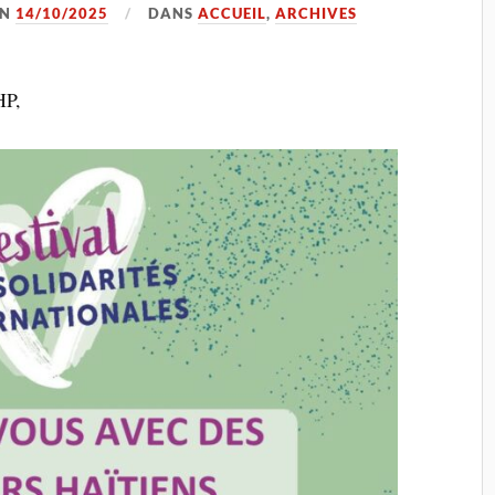
ON
14/10/2025
DANS
ACCUEIL
,
ARCHIVES
HP,