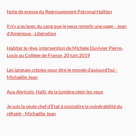
Note de presse du Regroupement Patronal Haïtien
Il n’y a qu’avec du sang que je peux remplir une page - Jean
d'Amérique - Libération
Habiter le rêve, intervention de Michèle Duvivier Pierre-
Louis au Collège de France, 20 juin 2019
Les langues créoles pour dire le monde d’aujourd’hui -
Michaëlle Jean
Aux Abricots, Haïti, de la lumière plein les yeux
Je suis la seule chef d’Etat à connaître la vulnérabilité du
réfugié - Michaëlle Jean