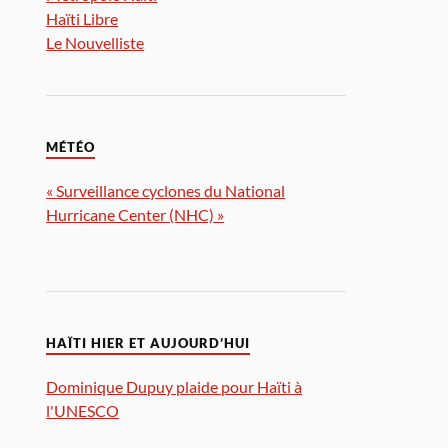
Haïti Libre
Le Nouvelliste
MÉTÉO
« Surveillance cyclones du National
Hurricane Center (NHC) »
HAÏTI HIER ET AUJOURD’HUI
Dominique Dupuy plaide pour Haïti à
l'UNESCO