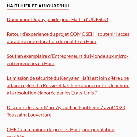
HAÏTI HIER ET AUJOURD’HUI
Dominique Dupuy plaide pour Haïti à l'UNESCO
Retour d’expérience du projet COMOSEH : soutenir l’accès
durable à une éducation de qualité en Haïti
Soutien exemplaire d'Entrepreneurs du Monde aux micro-
entrepreneurs en Haïti
La mission de sécurité du Kenya en Haïti est loin d’être une
affaire réglée : La Russie et la Chine donneront-ils leur vote
à la résolution élaborée par les Etats-Unis ?
Discours de Jean-Marc Ayrault au Panthéon 7 avril 2023
Toussaint Louverture
CHF Communiqué de presse : Haïti, une population
sacrifiée