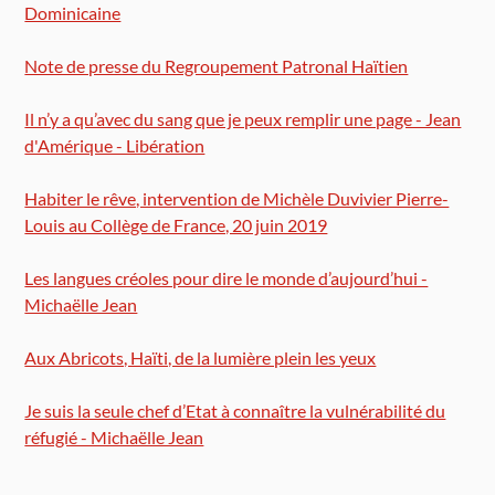
Dominicaine
Note de presse du Regroupement Patronal Haïtien
Il n’y a qu’avec du sang que je peux remplir une page - Jean
d'Amérique - Libération
Habiter le rêve, intervention de Michèle Duvivier Pierre-
Louis au Collège de France, 20 juin 2019
Les langues créoles pour dire le monde d’aujourd’hui -
Michaëlle Jean
Aux Abricots, Haïti, de la lumière plein les yeux
Je suis la seule chef d’Etat à connaître la vulnérabilité du
réfugié - Michaëlle Jean