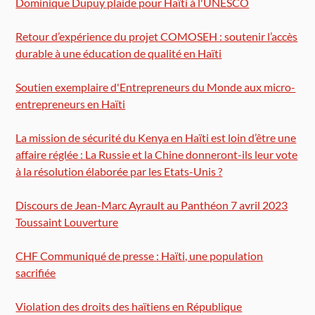
Dominique Dupuy plaide pour Haïti à l'UNESCO
Retour d’expérience du projet COMOSEH : soutenir l’accès
durable à une éducation de qualité en Haïti
Soutien exemplaire d'Entrepreneurs du Monde aux micro-
entrepreneurs en Haïti
La mission de sécurité du Kenya en Haïti est loin d’être une
affaire réglée : La Russie et la Chine donneront-ils leur vote
à la résolution élaborée par les Etats-Unis ?
Discours de Jean-Marc Ayrault au Panthéon 7 avril 2023
Toussaint Louverture
CHF Communiqué de presse : Haïti, une population
sacrifiée
Violation des droits des haïtiens en République