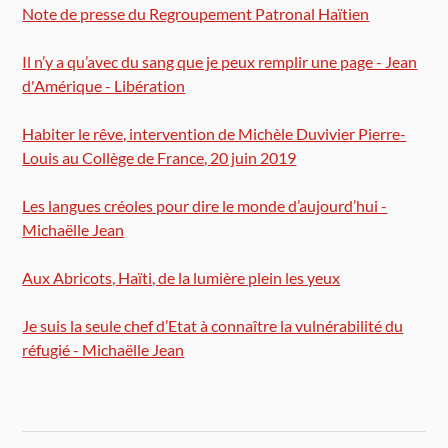
Note de presse du Regroupement Patronal Haïtien
Il n’y a qu’avec du sang que je peux remplir une page - Jean
d'Amérique - Libération
Habiter le rêve, intervention de Michèle Duvivier Pierre-
Louis au Collège de France, 20 juin 2019
Les langues créoles pour dire le monde d’aujourd’hui -
Michaëlle Jean
Aux Abricots, Haïti, de la lumière plein les yeux
Je suis la seule chef d’Etat à connaître la vulnérabilité du
réfugié - Michaëlle Jean